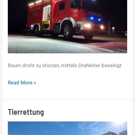
Baum droht zu stürzen, mittels Drehleiter beseitigt
Read More »
Tierrettung
Tierrettung