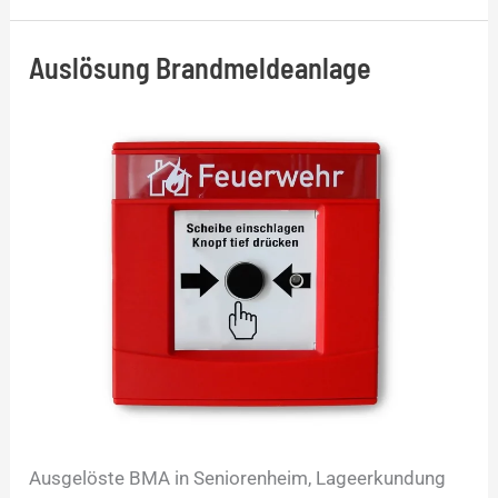
Auslösung Brandmeldeanlage
Auslösung
Brandmeldeanlage
Ausgelöste BMA in Seniorenheim, Lageerkundung